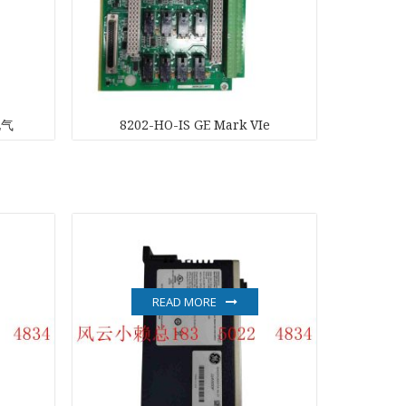
电气
8202-HO-IS GE Mark VIe
G
ch
READ MORE
ONICS