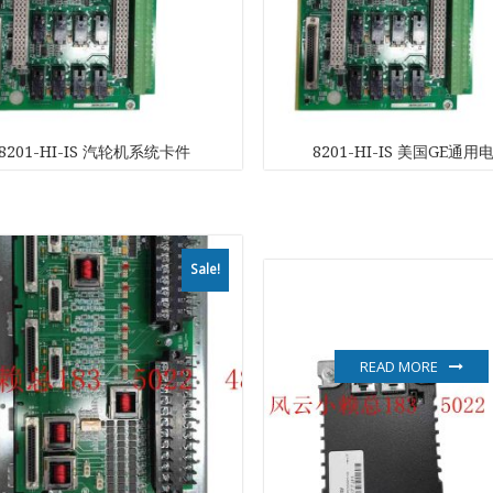
Kawasaki
Kollmorgen
8201-HI-IS 汽轮机系统卡件
8201-HI-IS 美国GE通用
KONGSBER
Lam Resear
MOTOROLA
Sale!
PROSOFT
READ MORE
REXROTH
Rolls Royce
SAM ELETR