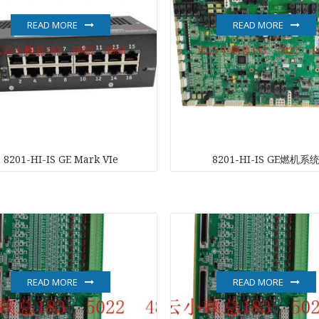
READ MORE
READ MORE
NI
EATON
ELAU
Enterasys
8201-HI-IS GE Mark VIe
8201-HI-IS GE燃机系
EPRO
FOXBORO
HIMA
HONEYWEL
READ MORE
READ MORE
ICS TRIPLEX