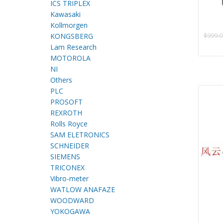
ICS TRIPLEX
Kawasaki
Kollmorgen
KONGSBERG
$
999.0
Lam Research
MOTOROLA
NI
Others
PLC
PROSOFT
REXROTH
Rolls Royce
SAM ELETRONICS
SCHNEIDER
SIEMENS
TRICONEX
Vibro-meter
WATLOW ANAFAZE
WOODWARD
YOKOGAWA