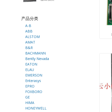
产品分类
A-B
ABB
ALSTOM
AMAT
B&R
BACHMANN
Bently Nevada
EATON
ELAU
EMERSON
Enterasys
EPRO
FOXBORO
GE
HIMA
HONEYWELL