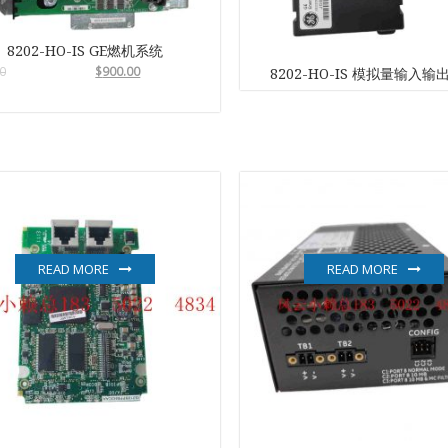
SCHNEIDER
8202-HO-IS GE燃机系统
0
$
900.00
8202-HO-IS 模拟量输入输
TRICONEX
Vibro-meter
WATLOW AN
WOODWAR
READ MORE
READ MORE