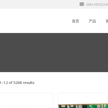
Mike18350224
首页
产品
ABB
行
B&R
GE
EMERSON
1–12 of 5268 results
ALSTOM
AMAT
Bently Neva