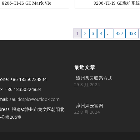
8206-TI-IS GE Mark VIe
8206-TI-IS GE燃机系
…
1
2
3
4
437
438
最近文章
漳州风云联系方式
one: +86 18350224834
29 8 月,2024
x: +86 18350224834
mail:
sauldcsplc@outlook.com
漳州风云官网
ddress: 福建省漳州市龙文区朝阳北
22 8 月,2024
公楼205室