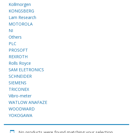
E
Kollmorgen
KONGSBERG
Lam Research
MOTOROLA
NI
Others
PLC
PROSOFT
REXROTH
Rolls Royce
A
SAM ELETRONICS
SCHNEIDER
SIEMENS
TRICONEX
Vibro-meter
WATLOW ANAFAZE
WOODWARD
YOKOGAWA
No products were found matching your selection.