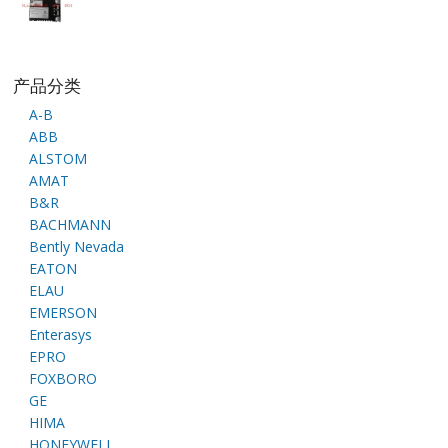
产品分类
A-B
ABB
ALSTOM
AMAT
B&R
BACHMANN
Bently Nevada
EATON
ELAU
EMERSON
Enterasys
EPRO
FOXBORO
GE
HIMA
HONEYWELL