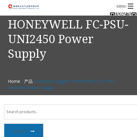
MENU
HONEYWELL FC-PSU-
首页
UNI2450 Power
产品
B
Supply
资讯
B
关于我们
联系我们
Home
/
产品
/ Products tagged “HONEYWELL FC-PSU-
UNI2450 Power Supply”
SEARCH