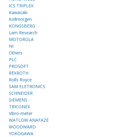
E
ICS TRIPLEX
Kawasaki
Kollmorgen
KONGSBERG
Lam Research
MOTOROLA
NI
Others
PLC
PROSOFT
A
REXROTH
Rolls Royce
SAM ELETRONICS
SCHNEIDER
SIEMENS
TRICONEX
Vibro-meter
WATLOW ANAFAZE
WOODWARD
YOKOGAWA