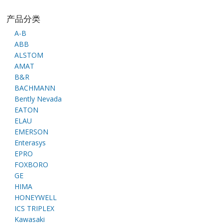
产品分类
A-B
ABB
ALSTOM
AMAT
B&R
BACHMANN
Bently Nevada
EATON
ELAU
EMERSON
Enterasys
EPRO
FOXBORO
GE
HIMA
HONEYWELL
ICS TRIPLEX
Kawasaki