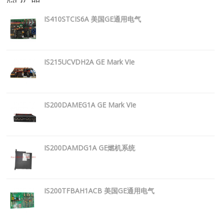
IS410STCIS6A 美国GE通用电气
IS215UCVDH2A GE Mark VIe
IS200DAMEG1A GE Mark VIe
IS200DAMDG1A GE燃机系统
IS200TFBAH1ACB 美国GE通用电气