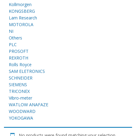
E
Kollmorgen
KONGSBERG
Lam Research
MOTOROLA
NI
Others
PLC
PROSOFT
REXROTH
Rolls Royce
A
SAM ELETRONICS
SCHNEIDER
SIEMENS
TRICONEX
Vibro-meter
WATLOW ANAFAZE
WOODWARD
YOKOGAWA
No products were found matching your selection.