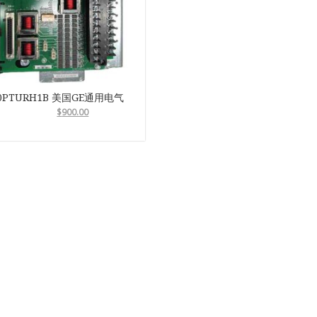
20PTURH1B 美国GE通用电气
G
$
900.00
ch
ONICS