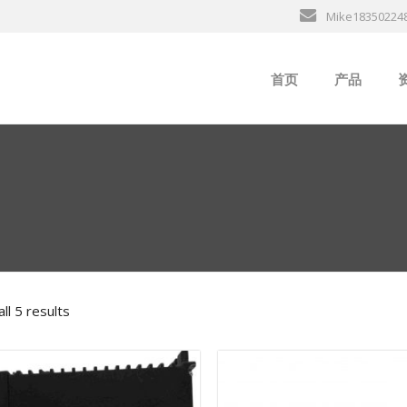
Mike18350224
首页
产品
ABB
行
B&R
GE
EMERSON
ll 5 results
ALSTOM
AMAT
Bently Neva