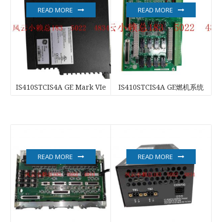
READ MORE
READ MORE
IS410STCIS4A GE Mark VIe
IS410STCIS4A GE燃机系统
READ MORE
READ MORE