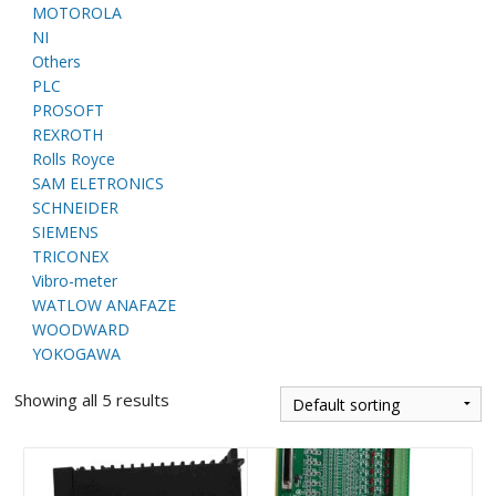
E
MOTOROLA
NI
Others
PLC
PROSOFT
REXROTH
Rolls Royce
SAM ELETRONICS
SCHNEIDER
SIEMENS
A
TRICONEX
Vibro-meter
WATLOW ANAFAZE
WOODWARD
YOKOGAWA
Showing all 5 results