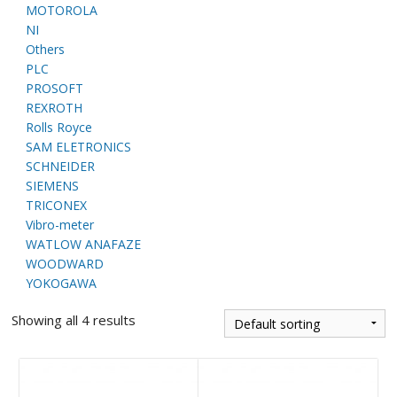
E
MOTOROLA
NI
Others
PLC
PROSOFT
REXROTH
Rolls Royce
SAM ELETRONICS
SCHNEIDER
SIEMENS
A
TRICONEX
Vibro-meter
WATLOW ANAFAZE
WOODWARD
YOKOGAWA
Showing all 4 results