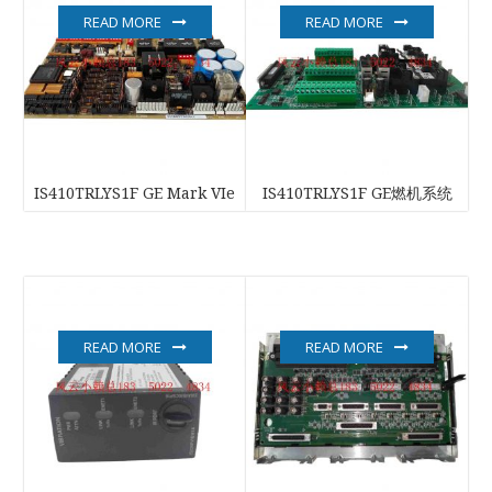
READ MORE
READ MORE
IS410TRLYS1F GE Mark VIe
IS410TRLYS1F GE燃机系统
READ MORE
READ MORE