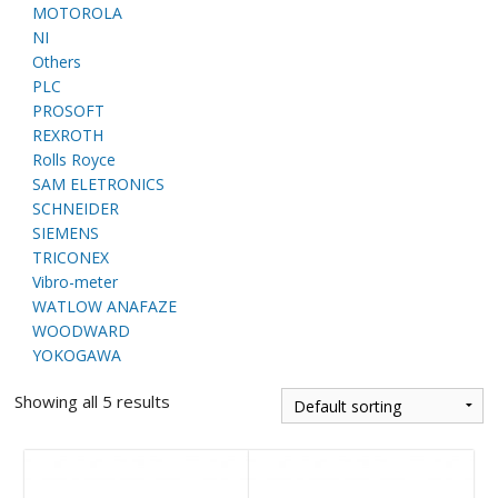
E
MOTOROLA
NI
Others
PLC
PROSOFT
REXROTH
Rolls Royce
SAM ELETRONICS
SCHNEIDER
SIEMENS
A
TRICONEX
Vibro-meter
WATLOW ANAFAZE
WOODWARD
YOKOGAWA
Showing all 5 results