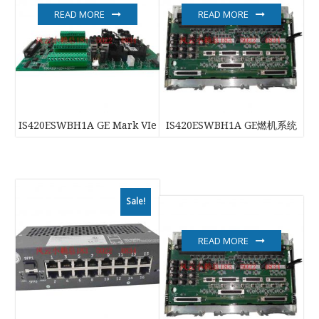
READ MORE
READ MORE
IS420ESWBH1A GE Mark VIe
IS420ESWBH1A GE燃机系统
Sale!
READ MORE