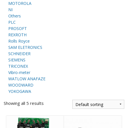
E
MOTOROLA
NI
Others
PLC
PROSOFT
REXROTH
Rolls Royce
SAM ELETRONICS
SCHNEIDER
SIEMENS
A
TRICONEX
Vibro-meter
WATLOW ANAFAZE
WOODWARD
YOKOGAWA
Showing all 5 results