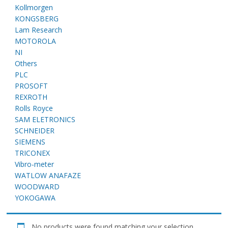
E
Kollmorgen
KONGSBERG
Lam Research
MOTOROLA
NI
Others
PLC
PROSOFT
REXROTH
Rolls Royce
A
SAM ELETRONICS
SCHNEIDER
SIEMENS
TRICONEX
Vibro-meter
WATLOW ANAFAZE
WOODWARD
YOKOGAWA
No products were found matching your selection.