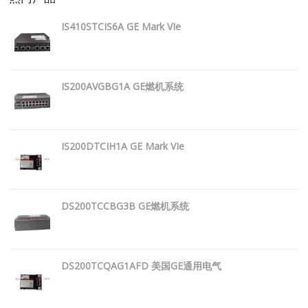
IS410STCIS6A GE Mark VIe
IS200AVGBG1A GE燃机系统
IS200DTCIH1A GE Mark VIe
DS200TCCBG3B GE燃机系统
DS200TCQAG1AFD 美国GE通用电气