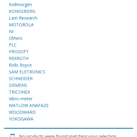
E
Kollmorgen
KONGSBERG
Lam Research
MOTOROLA
NI
Others
PLC
PROSOFT
REXROTH
Rolls Royce
A
SAM ELETRONICS
SCHNEIDER
SIEMENS
TRICONEX
Vibro-meter
WATLOW ANAFAZE
WOODWARD
YOKOGAWA
No products were found matching your selection.