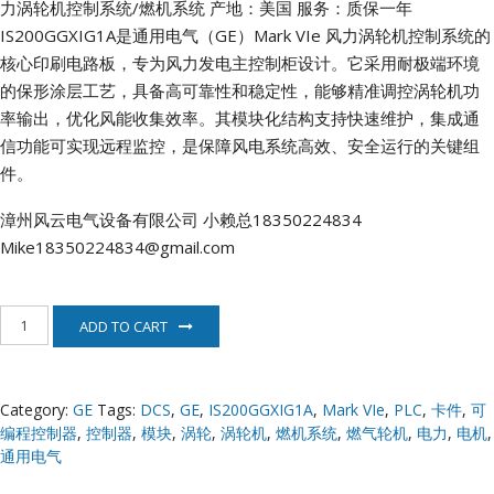
力涡轮机控制系统/燃机系统
产地：美国
服务：质保一年
IS200GGXIG1A是通用电气（GE）Mark VIe 风力涡轮机控制系统的
核心印刷电路板，专为风力发电主控制柜设计。它采用耐极端环境
的保形涂层工艺，具备高可靠性和稳定性，能够精准调控涡轮机功
率输出，优化风能收集效率。其模块化结构支持快速维护，集成通
信功能可实现远程监控，是保障风电系统高效、安全运行的关键组
件。
漳州风云电气设备有限公司
小赖总18350224834
Mike18350224834@gmail.com
IS200GGXIG1A
ADD TO CART
GE
燃
机
系
Category:
GE
Tags:
DCS
,
GE
,
IS200GGXIG1A
,
Mark VIe
,
PLC
,
卡件
,
可
统
编程控制器
,
控制器
,
模块
,
涡轮
,
涡轮机
,
燃机系统
,
燃气轮机
,
电力
,
电机
,
quantity
通用电气