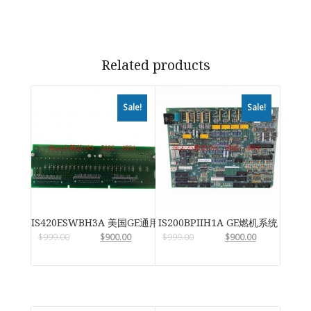
Related products
Sale!
Sale!
IS420ESWBH3A 美国GE通用电气
IS200BPIIH1A GE燃机系统
$
999.00
$
900.00
$
999.00
$
900.00