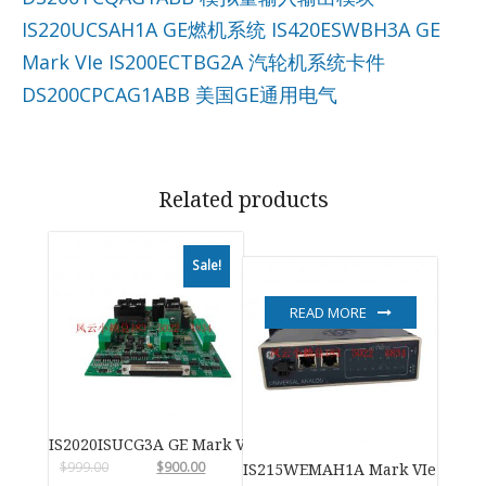
IS220UCSAH1A GE燃机系统
IS420ESWBH3A GE
Mark VIe
IS200ECTBG2A 汽轮机系统卡件
DS200CPCAG1ABB 美国GE通用电气
Related products
Sale!
READ MORE
IS2020ISUCG3A GE Mark VIe
$
999.00
$
900.00
IS215WEMAH1A Mark VIe 