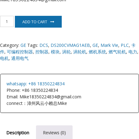
DS200CVMAG1AEB
ADD TO CART
模
拟
量
输
Category:
GE
Tags:
DCS
,
DS200CVMAG1AEB
,
GE
,
Mark VIe
,
PLC
,
卡
入
件
,
可编程控制器
,
控制器
,
模块
,
涡轮
,
涡轮机
,
燃机系统
,
燃气轮机
,
电力
,
输
出
电机
,
通用电气
模
块
quantity
whatsapp: +86 18350224834
Phone: +86 18350224834
Email: Mike18350224834@gmail.com
connect：漳州风云小赖总Mike
Description
Reviews (0)