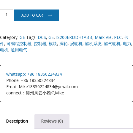
E
IS200ERDDH1ABB
ADD TO CART
GE
Mark
VIe
quantity
Category:
GE
Tags:
DCS
,
GE
,
IS200ERDDH1ABB
,
Mark VIe
,
PLC
,
卡
件
,
可编程控制器
,
控制器
,
模块
,
涡轮
,
涡轮机
,
燃机系统
,
燃气轮机
,
电力
,
电机
,
通用电气
A
whatsapp: +86 18350224834
Phone: +86 18350224834
Email: Mike18350224834@gmail.com
connect：漳州风云小赖总Mike
Description
Reviews (0)