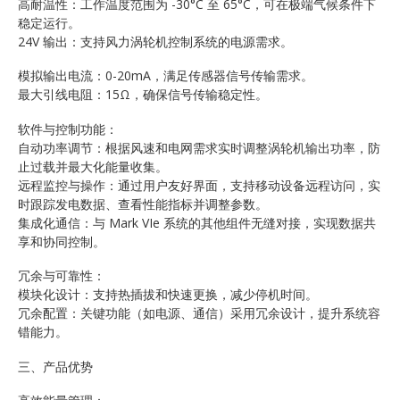
高耐温性：工作温度范围为 -30°C 至 65°C，可在极端气候条件下
稳定运行。
24V 输出：支持风力涡轮机控制系统的电源需求。
模拟输出电流：0-20mA，满足传感器信号传输需求。
最大引线电阻：15Ω，确保信号传输稳定性。
软件与控制功能：
自动功率调节：根据风速和电网需求实时调整涡轮机输出功率，防
止过载并最大化能量收集。
远程监控与操作：通过用户友好界面，支持移动设备远程访问，实
时跟踪发电数据、查看性能指标并调整参数。
集成化通信：与 Mark VIe 系统的其他组件无缝对接，实现数据共
享和协同控制。
冗余与可靠性：
模块化设计：支持热插拔和快速更换，减少停机时间。
冗余配置：关键功能（如电源、通信）采用冗余设计，提升系统容
错能力。
三、产品优势