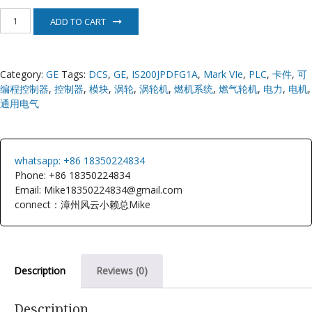
IS200JPDFG1A
ADD TO CART
美
国
GE
通
Category:
GE
Tags:
DCS
,
GE
,
IS200JPDFG1A
,
Mark VIe
,
PLC
,
卡件
,
可
用
编程控制器
,
控制器
,
模块
,
涡轮
,
涡轮机
,
燃机系统
,
燃气轮机
,
电力
,
电机
,
电
气
通用电气
quantity
whatsapp: +86 18350224834
Phone: +86 18350224834
Email: Mike18350224834@gmail.com
connect：漳州风云小赖总Mike
Description
Reviews (0)
Description