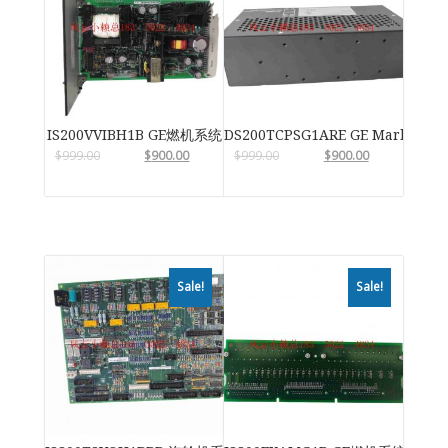
IS200VVIBH1B GE燃机系统
DS200TCPSG1ARE GE Mark VIe
$
999.00
$
900.00
$
999.00
$
900.00
Sale!
Sale!