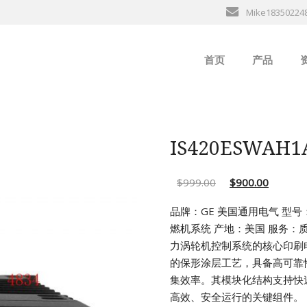
Mike18350224
首页
产品
ABB
行
B&R
IS420ESWA
GE
$
999.00
$
900.00
EMERSON
品牌：GE 美国通用电气
型号：
燃机系统
产地：美国
服务：
ALSTOM
力涡轮机控制系统的核心印刷
的保形涂层工艺，具备高可靠
AMAT
集效率。其模块化结构支持快
高效、安全运行的关键组件。
Bently Neva