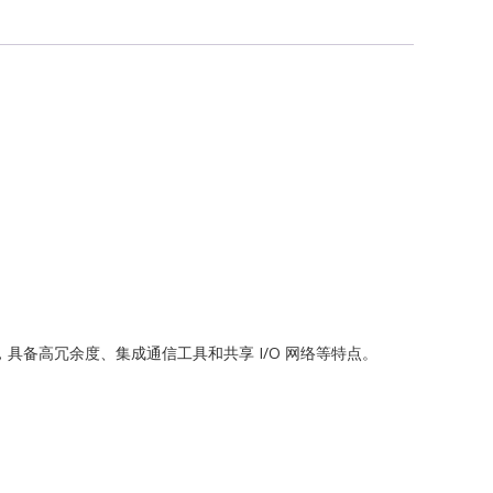
G
ch
发电设计，具备高冗余度、集成通信工具和共享 I/O 网络等特点。
ONICS