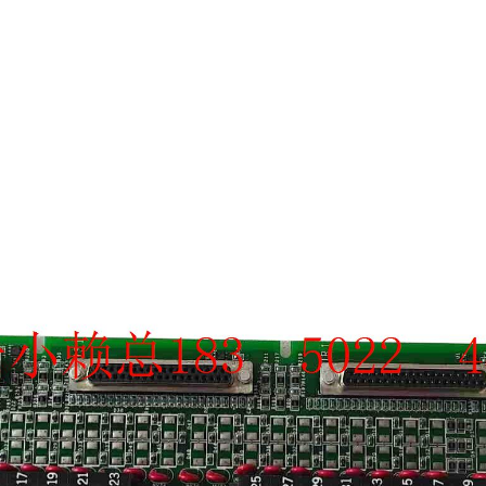
SCHNEIDER
TRICONEX
Vibro-meter
WATLOW AN
WOODWAR