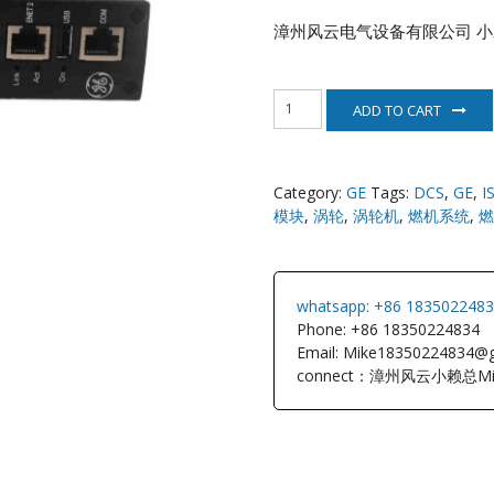
漳州风云电气设备有限公司
小
NI
IS420ESWAH1A
EATON
ADD TO CART
美
国
GE
ELAU
通
Category:
GE
Tags:
DCS
,
GE
,
I
用
Enterasys
模块
,
涡轮
,
涡轮机
,
燃机系统
,
燃
电
气
quantity
EPRO
whatsapp: +86 183502248
FOXBORO
Phone: +86 18350224834
Email: Mike18350224834@
HIMA
connect：漳州风云小赖总Mi
HONEYWEL
ICS TRIPLEX