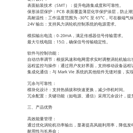
表面贴装技术（SMT）：提升电路集成度和可靠性。
保形涂层保护：PCB 表面覆盖薄层化学保护涂层，防止
高耐温性：工作温度范围为 -30°C 至 65°C，可在极端
24V 输出：支持风力涡轮机控制系统的电源需求。
模拟输出电流：0-20mA，满足传感器信号传输需求。
最大引线电阻：15Ω，确保信号传输稳定性。
软件与控制功能：
自动功率调节：根据风速和电网需求实时调整涡轮机输出
远程监控与操作：通过用户友好界面，支持移动设备远程
集成化通信：与 Mark VIe 系统的其他组件无缝对接，
冗余与可靠性：
模块化设计：支持热插拔和快速更换，减少停机时间。
冗余配置：关键功能（如电源、通信）采用冗余设计，提
三、产品优势
高效能量管理：
通过优化涡轮机功率输出，显著提高风能利用率，降低发
耐用性与长寿命：