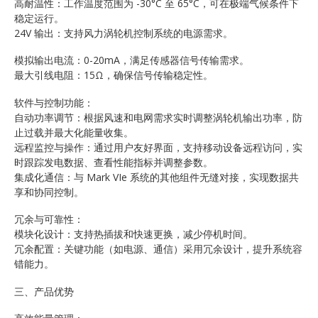
高耐温性：工作温度范围为 -30°C 至 65°C，可在极端气候条件下
稳定运行。
24V 输出：支持风力涡轮机控制系统的电源需求。
模拟输出电流：0-20mA，满足传感器信号传输需求。
最大引线电阻：15Ω，确保信号传输稳定性。
软件与控制功能：
自动功率调节：根据风速和电网需求实时调整涡轮机输出功率，防
止过载并最大化能量收集。
远程监控与操作：通过用户友好界面，支持移动设备远程访问，实
时跟踪发电数据、查看性能指标并调整参数。
集成化通信：与 Mark VIe 系统的其他组件无缝对接，实现数据共
享和协同控制。
冗余与可靠性：
模块化设计：支持热插拔和快速更换，减少停机时间。
冗余配置：关键功能（如电源、通信）采用冗余设计，提升系统容
错能力。
三、产品优势