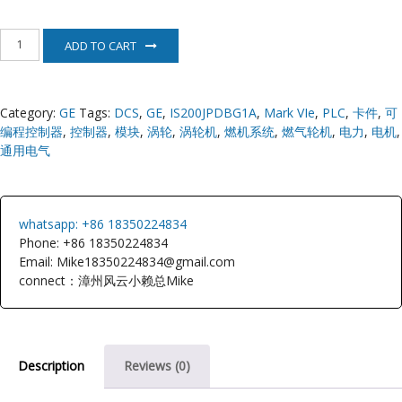
E
IS200JPDBG1A
ADD TO CART
GE
燃
机
系
Category:
GE
Tags:
DCS
,
GE
,
IS200JPDBG1A
,
Mark VIe
,
PLC
,
卡件
,
可
统
编程控制器
,
控制器
,
模块
,
涡轮
,
涡轮机
,
燃机系统
,
燃气轮机
,
电力
,
电机
,
quantity
通用电气
A
whatsapp: +86 18350224834
Phone: +86 18350224834
Email: Mike18350224834@gmail.com
connect：漳州风云小赖总Mike
Description
Reviews (0)