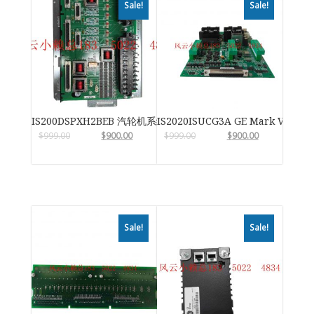
Sale!
Sale!
IS200DSPXH2BEB 汽轮机系统卡件
IS2020ISUCG3A GE Mark VIe
$
999.00
$
900.00
$
999.00
$
900.00
Sale!
Sale!