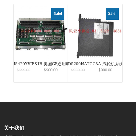
Sale!
Sale!
IS420YVIBS1B 美国GE通用电气
DS200NATOG3A 汽轮机系统卡件
$
999.00
$
900.00
$
999.00
$
900.00
关于我们