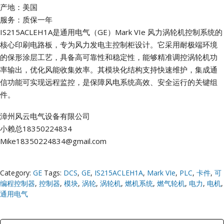
产地：美国
服务：质保一年
IS215ACLEH1A是通用电气（GE）Mark VIe 风力涡轮机控制系统的
核心印刷电路板，专为风力发电主控制柜设计。它采用耐极端环境
的保形涂层工艺，具备高可靠性和稳定性，能够精准调控涡轮机功
率输出，优化风能收集效率。其模块化结构支持快速维护，集成通
信功能可实现远程监控，是保障风电系统高效、安全运行的关键组
件。
漳州风云电气设备有限公司
小赖总18350224834
Mike18350224834@gmail.com
Category:
GE
Tags:
DCS
,
GE
,
IS215ACLEH1A
,
Mark VIe
,
PLC
,
卡件
,
可
编程控制器
,
控制器
,
模块
,
涡轮
,
涡轮机
,
燃机系统
,
燃气轮机
,
电力
,
电机
,
通用电气