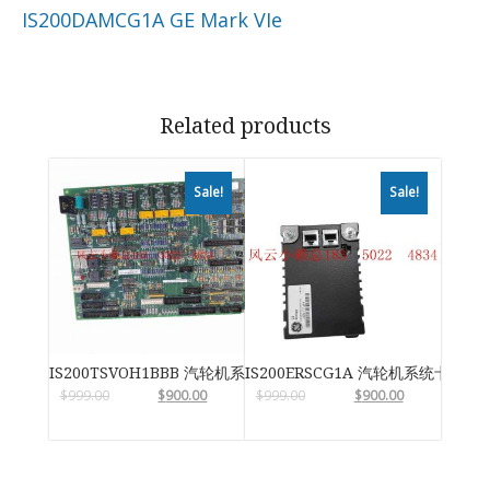
IS200DAMCG1A GE Mark VIe
Related products
Sale!
Sale!
IS200TSVOH1BBB 汽轮机系统卡件
IS200ERSCG1A 汽轮机系统卡件
$
999.00
$
900.00
$
999.00
$
900.00