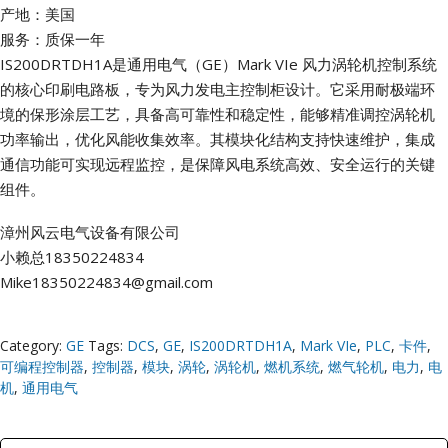
产地：美国
服务：质保一年
IS200DRTDH1A是通用电气（GE）Mark VIe 风力涡轮机控制系统
的核心印刷电路板，专为风力发电主控制柜设计。它采用耐极端环
境的保形涂层工艺，具备高可靠性和稳定性，能够精准调控涡轮机
功率输出，优化风能收集效率。其模块化结构支持快速维护，集成
通信功能可实现远程监控，是保障风电系统高效、安全运行的关键
组件。
漳州风云电气设备有限公司
小赖总18350224834
Mike18350224834@gmail.com
Category:
GE
Tags:
DCS
,
GE
,
IS200DRTDH1A
,
Mark VIe
,
PLC
,
卡件
,
可编程控制器
,
控制器
,
模块
,
涡轮
,
涡轮机
,
燃机系统
,
燃气轮机
,
电力
,
电
机
,
通用电气