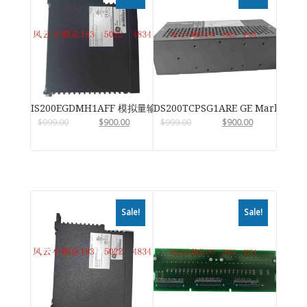
IS200EGDMH1AFF 模拟量输入输出模块
DS200TCPSG1ARE GE Mark VIe
$
999.00
$
900.00
$
999.00
$
900.00
Sale!
Sale!