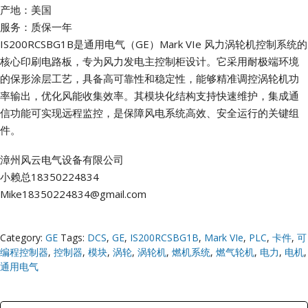
产地：美国
服务：质保一年
IS200RCSBG1B是通用电气（GE）Mark VIe 风力涡轮机控制系统的
核心印刷电路板，专为风力发电主控制柜设计。它采用耐极端环境
的保形涂层工艺，具备高可靠性和稳定性，能够精准调控涡轮机功
率输出，优化风能收集效率。其模块化结构支持快速维护，集成通
信功能可实现远程监控，是保障风电系统高效、安全运行的关键组
件。
漳州风云电气设备有限公司
小赖总18350224834
Mike18350224834@gmail.com
Category:
GE
Tags:
DCS
,
GE
,
IS200RCSBG1B
,
Mark VIe
,
PLC
,
卡件
,
可
编程控制器
,
控制器
,
模块
,
涡轮
,
涡轮机
,
燃机系统
,
燃气轮机
,
电力
,
电机
,
通用电气