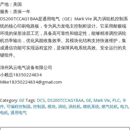
产地：美国
服务：质保一年
DS200TCCAG1BAA是通用电气（GE）Mark VIe 风力涡轮机控制系
统的核心印刷电路板，专为风力发电主控制柜设计。它采用耐极端
环境的保形涂层工艺，具备高可靠性和稳定性，能够精准调控涡轮
机功率输出，优化风能收集效率。其模块化结构支持快速维护，集
成通信功能可实现远程监控，是保障风电系统高效、安全运行的关
键组件。
漳州风云电气设备有限公司
小赖总18350224834
Mike18350224834@gmail.com
Category:
GE
Tags:
DCS
,
DS200TCCAG1BAA
,
GE
,
Mark VIe
,
PLC
,
卡
件
,
可编程控制器
,
控制器
,
模块
,
涡轮
,
涡轮机
,
燃机系统
,
燃气轮机
,
电力
,
电机
,
通用电气