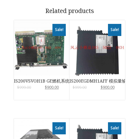
Related products
Sale!
Sale!
IS200VSVOH1B GE燃机系统
IS200EGDMH1AFF 模拟量输入输
$
999.00
$
900.00
$
999.00
$
900.00
Sale!
Sale!