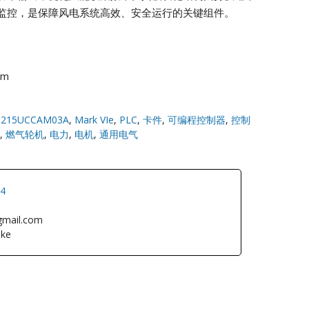
监控，是保障风电系统高效、安全运行的关键组件。
om
S215UCCAM03A
,
Mark VIe
,
PLC
,
卡件
,
可编程控制器
,
控制
,
燃气轮机
,
电力
,
电机
,
通用电气
34
gmail.com
ke
L