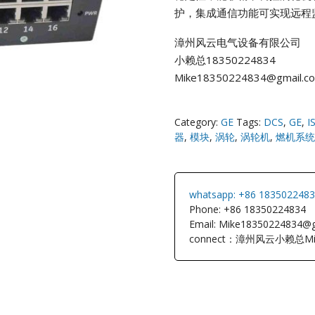
护，集成通信功能可实现远程
NI
漳州风云电气设备有限公司
小赖总18350224834
EATON
Mike18350224834@gmail.c
ELAU
Category:
GE
Tags:
DCS
,
GE
,
I
Enterasys
器
,
模块
,
涡轮
,
涡轮机
,
燃机系统
EPRO
whatsapp: +86 183502248
FOXBORO
Phone: +86 18350224834
Email: Mike18350224834@
connect：漳州风云小赖总Mi
HIMA
HONEYWEL
ICS TRIPLEX