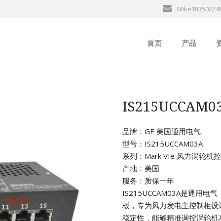
Mike18350224
首页
产品
ABB
行
B&R
IS215UCCAM
GE
品牌：GE 美国通用电气
型号：IS215UCCAM03A
EMERSON
系列：Mark VIe 风力涡轮
产地：美国
ALSTOM
服务：质保一年
IS215UCCAM03A是通用电
AMAT
板，专为风力发电主控制柜设
稳定性，能够精准调控涡轮机
Bently Neva