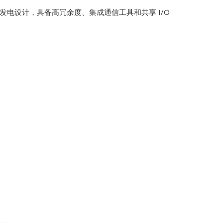
统，专为风力发电设计，具备高冗余度、集成通信工具和共享 I/O
AFAZE
D