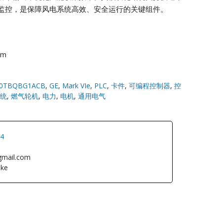
监控，是保障风电系统高效、安全运行的关键组件。
om
0TBQBG1ACB
,
GE
,
Mark VIe
,
PLC
,
卡件
,
可编程控制器
,
控
统
,
燃气轮机
,
电力
,
电机
,
通用电气
34
gmail.com
ke
L