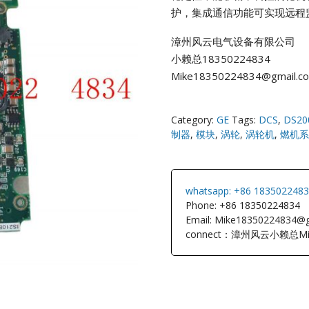
护，集成通信功能可实现远程
NI
漳州风云电气设备有限公司
小赖总18350224834
EATON
Mike18350224834@gmail.c
ELAU
Category:
GE
Tags:
DCS
,
DS20
Enterasys
制器
,
模块
,
涡轮
,
涡轮机
,
燃机系
EPRO
whatsapp: +86 183502248
FOXBORO
Phone: +86 18350224834
Email: Mike18350224834@
connect：漳州风云小赖总Mi
HIMA
HONEYWEL
ICS TRIPLEX