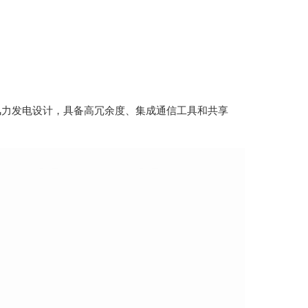
 系统，专为风力发电设计，具备高冗余度、集成通信工具和共享
AFAZE
D