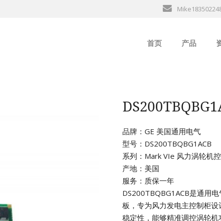
Mike18350224
首页
产品
ABB
行
B&R
DS200TBQBG1A
GE
品牌：GE 美国通用电气
型号：DS200TBQBG1ACB
EMERSON
系列：Mark VIe 风力涡轮
产地：美国
ALSTOM
服务：质保一年
DS200TBQBG1ACB是通
AMAT
板，专为风力发电主控制柜设
稳定性，能够精准调控涡轮机
Bently Neva