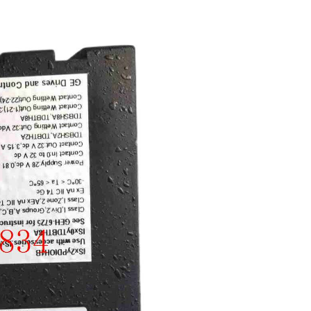
AFAZE
D