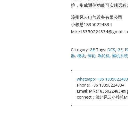
护，集成通信功能可实现远程
NI
漳州风云电气设备有限公司
小赖总18350224834
EATON
Mike18350224834@gmail.c
ELAU
Category:
GE
Tags:
DCS
,
GE
,
I
Enterasys
器
,
模块
,
涡轮
,
涡轮机
,
燃机系统
EPRO
whatsapp: +86 183502248
FOXBORO
Phone: +86 18350224834
Email: Mike18350224834@
connect：漳州风云小赖总Mi
HIMA
HONEYWEL
ICS TRIPLEX