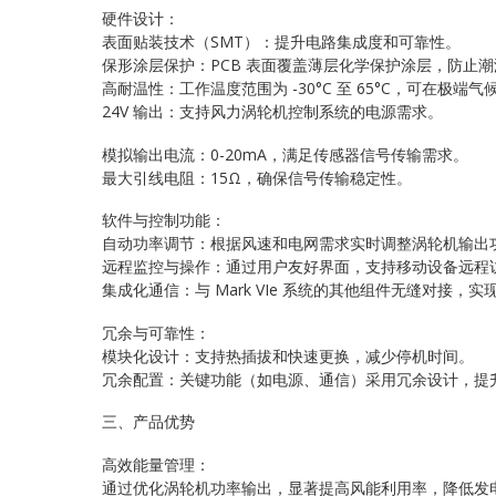
硬件设计：
表面贴装技术（SMT）：提升电路集成度和可靠性。
保形涂层保护：PCB 表面覆盖薄层化学保护涂层，防止
高耐温性：工作温度范围为 -30°C 至 65°C，可在极端
24V 输出：支持风力涡轮机控制系统的电源需求。
模拟输出电流：0-20mA，满足传感器信号传输需求。
最大引线电阻：15Ω，确保信号传输稳定性。
软件与控制功能：
自动功率调节：根据风速和电网需求实时调整涡轮机输出
远程监控与操作：通过用户友好界面，支持移动设备远程
集成化通信：与 Mark VIe 系统的其他组件无缝对接，
冗余与可靠性：
模块化设计：支持热插拔和快速更换，减少停机时间。
冗余配置：关键功能（如电源、通信）采用冗余设计，提
三、产品优势
高效能量管理：
通过优化涡轮机功率输出，显著提高风能利用率，降低发