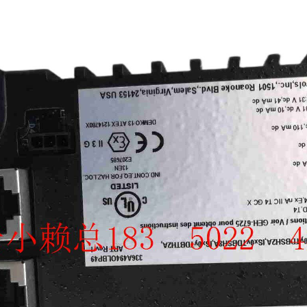
SCHNEIDER
TRICONEX
Vibro-meter
WATLOW AN
WOODWAR