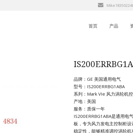
Mike18350224
首页
产品
ABB
行
B&R
IS200ERRBG
GE
品牌：GE 美国通用电气
型号：IS200ERRBG1ABA
EMERSON
系列：Mark VIe 风力涡轮
产地：美国
ALSTOM
服务：质保一年
IS200ERRBG1ABA是通用
AMAT
板，专为风力发电主控制柜设
稳定性，能够精准调控涡轮机
Bently Neva