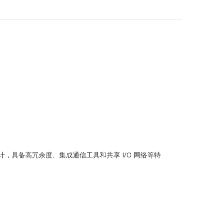
G
ch
风力发电设计，具备高冗余度、集成通信工具和共享 I/O 网络等特
ONICS