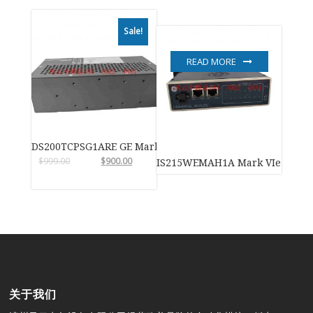
Sale!
READ MORE
DS200TCPSG1ARE GE Mark VIe
$
999.00
$
900.00
IS215WEMAH1A Mark VIe 
关于我们