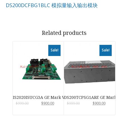
DS200DCFBG1BLC 模拟量输入输出模块
Related products
Sale!
Sale!
IS2020ISUCG3A GE Mark VIe
DS200TCPSG1ARE GE Mark VIe
$
999.00
$
900.00
$
999.00
$
900.00