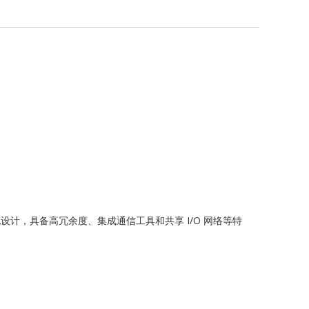
G
ch
专为风力发电设计，具备高冗余度、集成通信工具和共享 I/O 网络等特
ONICS