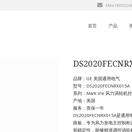
Mike18350224
首页
产品
ABB
行
B&R
DS2020FEC
GE
品牌：GE 美国通用电气
型号：DS2020FECNRX015A
EMERSON
系列：Mark VIe 风力涡轮
产地：美国
ALSTOM
服务：质保一年
DS2020FECNRX015A是
AMAT
路板，专为风力发电主控制柜
和稳定性，能够精准调控涡轮
Bently Neva