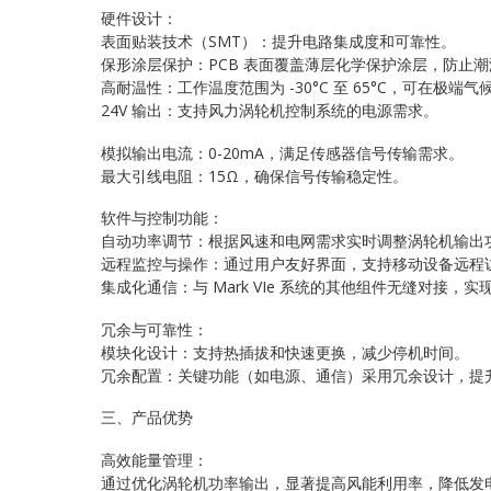
硬件设计：
表面贴装技术（SMT）：提升电路集成度和可靠性。
保形涂层保护：PCB 表面覆盖薄层化学保护涂层，防止
高耐温性：工作温度范围为 -30°C 至 65°C，可在极端
24V 输出：支持风力涡轮机控制系统的电源需求。
模拟输出电流：0-20mA，满足传感器信号传输需求。
最大引线电阻：15Ω，确保信号传输稳定性。
软件与控制功能：
自动功率调节：根据风速和电网需求实时调整涡轮机输出
远程监控与操作：通过用户友好界面，支持移动设备远程
集成化通信：与 Mark VIe 系统的其他组件无缝对接，
冗余与可靠性：
模块化设计：支持热插拔和快速更换，减少停机时间。
冗余配置：关键功能（如电源、通信）采用冗余设计，提
三、产品优势
高效能量管理：
通过优化涡轮机功率输出，显著提高风能利用率，降低发