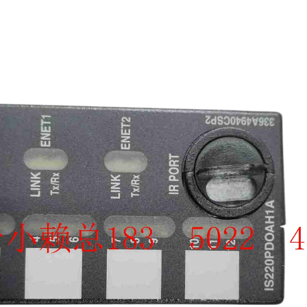
SCHNEIDER
TRICONEX
Vibro-meter
WATLOW AN
WOODWAR