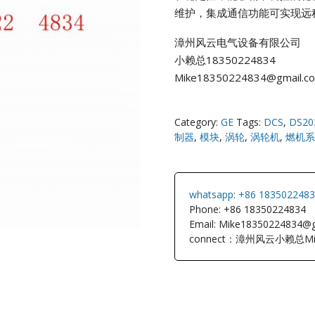
维护，集成通信功能可实现远
NI
漳州风云电气设备有限公司
小赖总18350224834
EATON
Mike18350224834@gmail.c
ELAU
Category:
GE
Tags:
DCS
,
DS20
Enterasys
制器
,
模块
,
涡轮
,
涡轮机
,
燃机系
EPRO
whatsapp: +86 183502248
FOXBORO
Phone: +86 18350224834
Email: Mike18350224834@
connect：漳州风云小赖总Mi
HIMA
HONEYWEL
ICS TRIPLEX