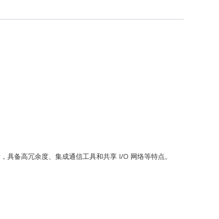
G
ch
力发电设计，具备高冗余度、集成通信工具和共享 I/O 网络等特点。
ONICS