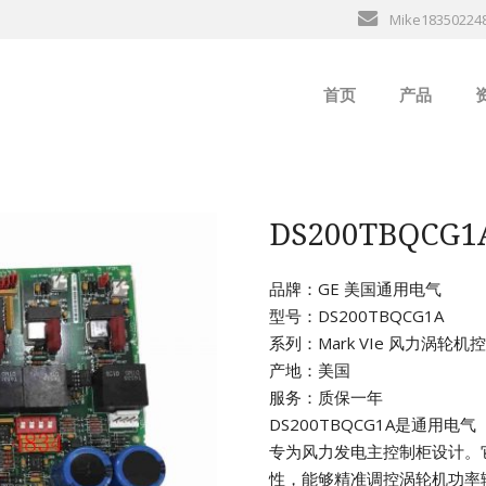
Mike18350224
首页
产品
ABB
行
B&R
DS200TBQC
GE
品牌：GE 美国通用电气
型号：DS200TBQCG1A
EMERSON
系列：Mark VIe 风力涡轮
产地：美国
ALSTOM
服务：质保一年
DS200TBQCG1A是通用电
AMAT
专为风力发电主控制柜设计。
性，能够精准调控涡轮机功率
Bently Neva