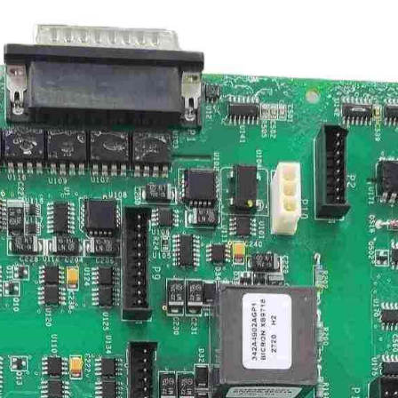
SCHNEIDER
TRICONEX
Vibro-meter
WATLOW AN
WOODWAR