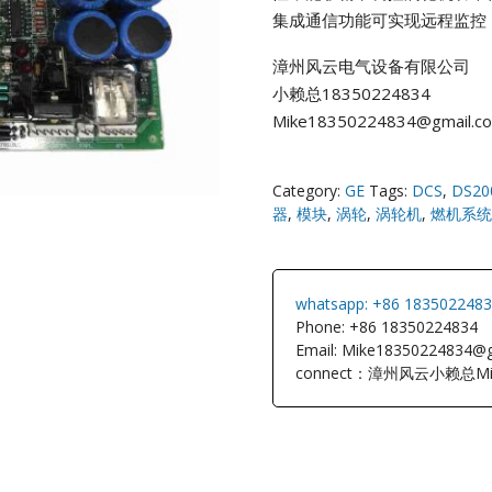
集成通信功能可实现远程监控
NI
漳州风云电气设备有限公司
小赖总18350224834
EATON
Mike18350224834@gmail.c
ELAU
Category:
GE
Tags:
DCS
,
DS20
Enterasys
器
,
模块
,
涡轮
,
涡轮机
,
燃机系统
EPRO
whatsapp: +86 183502248
FOXBORO
Phone: +86 18350224834
Email: Mike18350224834@
connect：漳州风云小赖总Mi
HIMA
HONEYWEL
ICS TRIPLEX