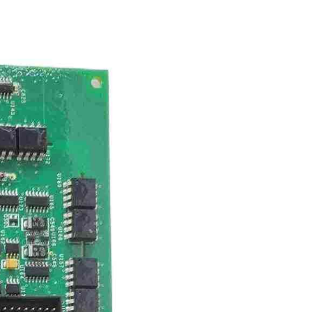
AFAZE
D