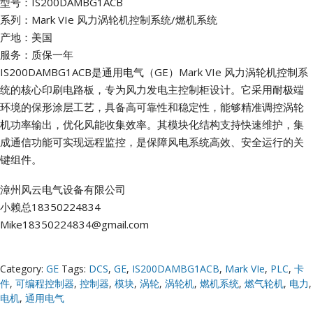
型号：IS200DAMBG1ACB
系列：Mark VIe 风力涡轮机控制系统/燃机系统
产地：美国
服务：质保一年
IS200DAMBG1ACB是通用电气（GE）Mark VIe 风力涡轮机控制系
统的核心印刷电路板，专为风力发电主控制柜设计。它采用耐极端
环境的保形涂层工艺，具备高可靠性和稳定性，能够精准调控涡轮
机功率输出，优化风能收集效率。其模块化结构支持快速维护，集
成通信功能可实现远程监控，是保障风电系统高效、安全运行的关
键组件。
漳州风云电气设备有限公司
小赖总18350224834
Mike18350224834@gmail.com
Category:
GE
Tags:
DCS
,
GE
,
IS200DAMBG1ACB
,
Mark VIe
,
PLC
,
卡
件
,
可编程控制器
,
控制器
,
模块
,
涡轮
,
涡轮机
,
燃机系统
,
燃气轮机
,
电力
,
电机
,
通用电气