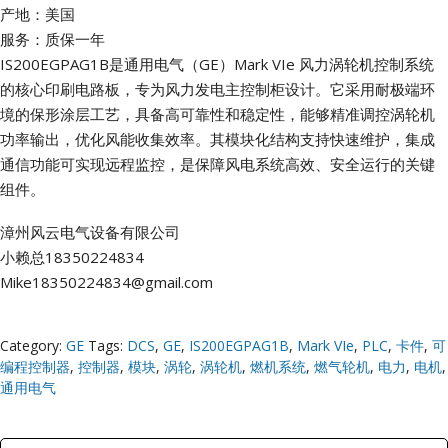
产地：美国
服务：质保一年
IS200EGPAG1B是通用电气（GE）Mark VIe 风力涡轮机控制系统
的核心印刷电路板，专为风力发电主控制柜设计。它采用耐极端环
境的保形涂层工艺，具备高可靠性和稳定性，能够精准调控涡轮机
功率输出，优化风能收集效率。其模块化结构支持快速维护，集成
通信功能可实现远程监控，是保障风电系统高效、安全运行的关键
组件。
漳州风云电气设备有限公司
小赖总18350224834
Mike18350224834@gmail.com
Category:
GE
Tags:
DCS
,
GE
,
IS200EGPAG1B
,
Mark VIe
,
PLC
,
卡件
,
可
编程控制器
,
控制器
,
模块
,
涡轮
,
涡轮机
,
燃机系统
,
燃气轮机
,
电力
,
电机
,
通用电气