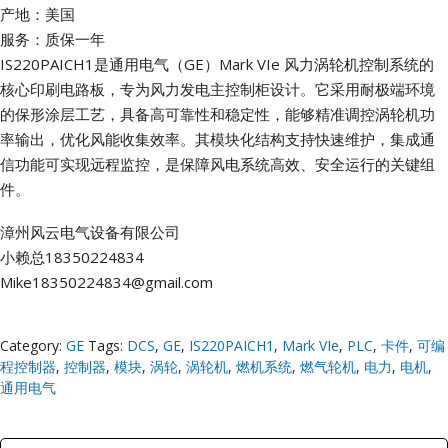
产地：美国
服务：质保一年
IS220PAICH1是通用电气（GE）Mark VIe 风力涡轮机控制系统的
核心印刷电路板，专为风力发电主控制柜设计。它采用耐极端环境
的保形涂层工艺，具备高可靠性和稳定性，能够精准调控涡轮机功
率输出，优化风能收集效率。其模块化结构支持快速维护，集成通
信功能可实现远程监控，是保障风电系统高效、安全运行的关键组
件。
漳州风云电气设备有限公司
小赖总18350224834
Mike18350224834@gmail.com
Category:
GE
Tags:
DCS
,
GE
,
IS220PAICH1
,
Mark VIe
,
PLC
,
卡件
,
可编
程控制器
,
控制器
,
模块
,
涡轮
,
涡轮机
,
燃机系统
,
燃气轮机
,
电力
,
电机
,
通用电气