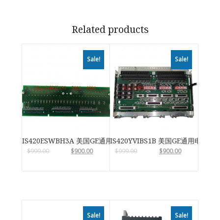
Related products
Sale!
Sale!
IS420ESWBH3A 美国GE通用电气
IS420YVIBS1B 美国GE通用电气
$
999.00
$
900.00
$
999.00
$
900.00
Sale!
Sale!