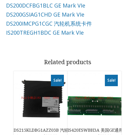
DS200DCFBG1BLC GE Mark VIe
DS200GSIAG1CHD GE Mark VIe
DS200IMCPG1CGC 汽轮机系统卡件
IS200TREGH1BDC GE Mark VIe
Related products
Sale!
Sale!
DS215KLDBG1AZZ03B 汽轮机系统卡件
IS420ESWBH3A 美国GE通用电气