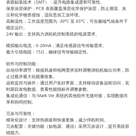
表面贴装技术（SMT）：提升电路集成度和可靠性。
保形涂层保护：PCB 表面覆盖薄层化学保护涂层，防止潮湿、灰
尘和化学物质侵蚀，适应恶劣工业环境。
高耐温性：工作温度范围为 -30°C 至 65°C，可在极端气候条件下
稳定运行。
24V 输出：支持风力涡轮机控制系统的电源需求。
模拟输出电流：0-20mA，满足传感器信号传输需求。
最大引线电阻：15Ω，确保信号传输稳定性。
软件与控制功能：
自动功率调节：根据风速和电网需求实时调整涡轮机输出功率，防
止过载并最大化能量收集。
远程监控与操作：通过用户友好界面，支持移动设备远程访问，实
时跟踪发电数据、查看性能指标并调整参数。
集成化通信：与 Mark VIe 系统的其他组件无缝对接，实现数据共
享和协同控制。
冗余与可靠性：
模块化设计：支持热插拔和快速更换，减少停机时间。
冗余配置：关键功能（如电源、通信）采用冗余设计，提升系统容
错能力。