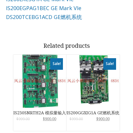
IS200EGPAG1BEC GE Mark VIe
DS200TCEBG1ACD GE燃机系统
Related products
Sale!
Sale!
IS230SNRTH2A 模拟量输入输出模块
IS200GGXIG1A GE燃机系统
$
999.00
$
900.00
$
999.00
$
900.00