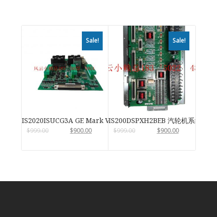
Sale!
Sale!
IS2020ISUCG3A GE Mark VIe
IS200DSPXH2BEB 汽轮机系统卡件
$
999.00
$
900.00
$
999.00
$
900.00