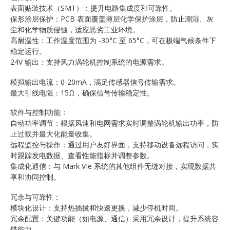
表面贴装技术（SMT）：提升电路集成度和可靠性。
保形涂层保护：PCB 表面覆盖薄层化学保护涂层，防止潮湿、灰
尘和化学物质侵蚀，适应恶劣工业环境。
高耐温性：工作温度范围为 -30°C 至 65°C，可在极端气候条件下
稳定运行。
24V 输出：支持风力涡轮机控制系统的电源需求。
模拟输出电流：0-20mA，满足传感器信号传输需求。
最大引线电阻：15Ω，确保信号传输稳定性。
软件与控制功能：
自动功率调节：根据风速和电网需求实时调整涡轮机输出功率，防
止过载并最大化能量收集。
远程监控与操作：通过用户友好界面，支持移动设备远程访问，实
时跟踪发电数据、查看性能指标并调整参数。
集成化通信：与 Mark VIe 系统的其他组件无缝对接，实现数据共
享和协同控制。
冗余与可靠性：
模块化设计：支持热插拔和快速更换，减少停机时间。
冗余配置：关键功能（如电源、通信）采用冗余设计，提升系统容
错能力。