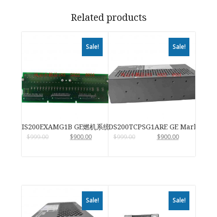
Related products
Sale!
Sale!
IS200EXAMG1B GE燃机系统
DS200TCPSG1ARE GE Mark VIe
$
999.00
$
900.00
$
999.00
$
900.00
Sale!
Sale!