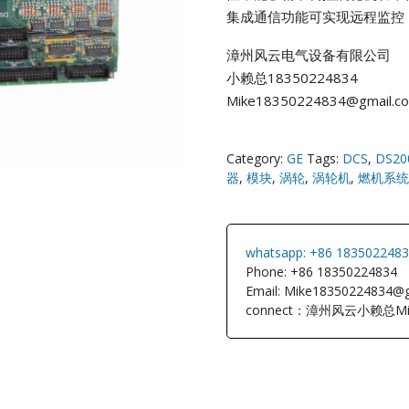
集成通信功能可实现远程监控
NI
漳州风云电气设备有限公司
小赖总18350224834
EATON
Mike18350224834@gmail.c
ELAU
Category:
GE
Tags:
DCS
,
DS20
Enterasys
器
,
模块
,
涡轮
,
涡轮机
,
燃机系统
EPRO
whatsapp: +86 183502248
FOXBORO
Phone: +86 18350224834
Email: Mike18350224834@
connect：漳州风云小赖总Mi
HIMA
HONEYWEL
ICS TRIPLEX