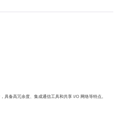
G
ch
力发电设计，具备高冗余度、集成通信工具和共享 I/O 网络等特点。
ONICS