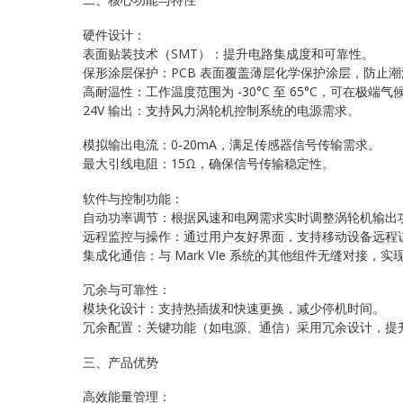
硬件设计：
表面贴装技术（SMT）：提升电路集成度和可靠性。
保形涂层保护：PCB 表面覆盖薄层化学保护涂层，防止
高耐温性：工作温度范围为 -30°C 至 65°C，可在极端
24V 输出：支持风力涡轮机控制系统的电源需求。
模拟输出电流：0-20mA，满足传感器信号传输需求。
最大引线电阻：15Ω，确保信号传输稳定性。
软件与控制功能：
自动功率调节：根据风速和电网需求实时调整涡轮机输出
远程监控与操作：通过用户友好界面，支持移动设备远程
集成化通信：与 Mark VIe 系统的其他组件无缝对接，
冗余与可靠性：
模块化设计：支持热插拔和快速更换，减少停机时间。
冗余配置：关键功能（如电源、通信）采用冗余设计，提
三、产品优势
高效能量管理：