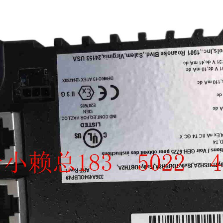
SCHNEIDER
TRICONEX
Vibro-meter
WATLOW AN
WOODWAR