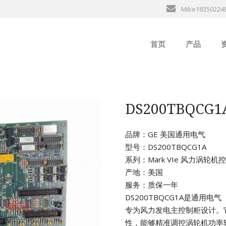
Mike18350224
首页
产品
ABB
行
B&R
DS200TBQCG
GE
品牌：GE 美国通用电气
型号：DS200TBQCG1A
EMERSON
系列：Mark VIe 风力涡轮
产地：美国
ALSTOM
服务：质保一年
DS200TBQCG1A是通用电
AMAT
专为风力发电主控制柜设计。
性，能够精准调控涡轮机功率
Bently Neva