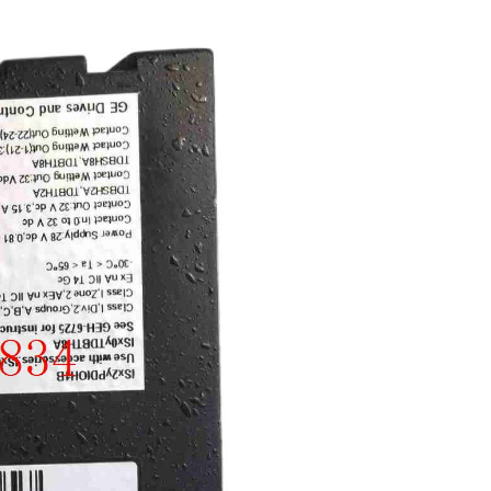
AFAZE
D