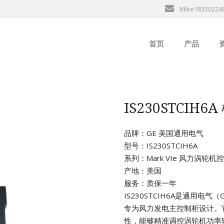
Mike18350224
首页
产品
ABB
行
B&R
IS230STCI
GE
品牌：GE 美国通用电气
型号：IS230STCIH6A
EMERSON
系列：Mark VIe 风力涡轮
产地：美国
ALSTOM
服务：质保一年
IS230STCIH6A是通用电气
AMAT
专为风力发电主控制柜设计。
性，能够精准调控涡轮机功率
Bently Neva