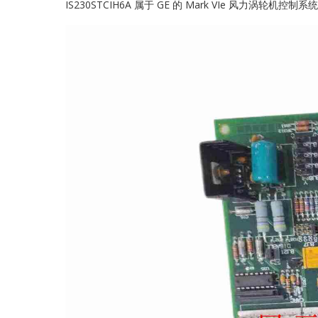
IS230STCIH6A 属于 GE 的 Mark VIe 风力涡