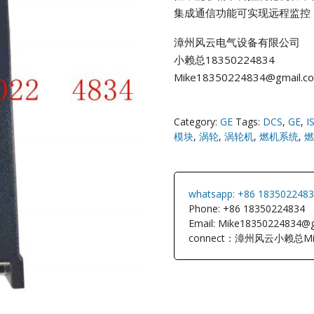
集成通信功能可实现远程监控
NI
漳州风云电气设备有限公司
小赖总18350224834
EATON
Mike18350224834@gmail.c
ELAU
Category:
GE
Tags:
DCS
,
GE
,
I
Enterasys
模块
,
涡轮
,
涡轮机
,
燃机系统
,
燃
EPRO
whatsapp: +86 183502248
FOXBORO
Phone: +86 18350224834
Email: Mike18350224834@
connect：漳州风云小赖总Mi
HIMA
HONEYWEL
ICS TRIPLEX