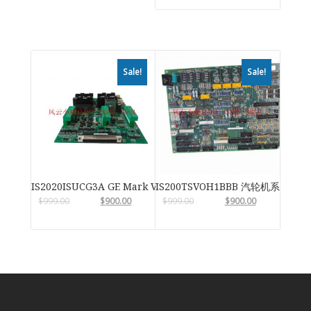
Sale!
Sale!
IS2020ISUCG3A GE Mark VIe
IS200TSVOH1BBB 汽轮机系统卡件
$
999.00
$
900.00
$
999.00
$
900.00