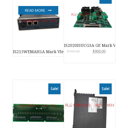
READ MORE
IS2020ISUCG3A GE Mark VIe
$
999.00
$
900.00
IS215WEMAH1A Mark VIe 风力涡轮机控制系统
Sale!
Sale!