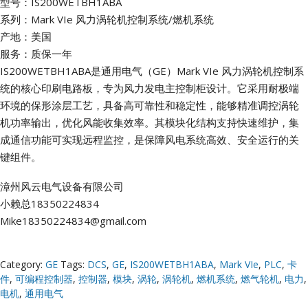
型号：IS200WETBH1ABA
系列：Mark VIe 风力涡轮机控制系统/燃机系统
产地：美国
服务：质保一年
IS200WETBH1ABA是通用电气（GE）Mark VIe 风力涡轮机控制系
统的核心印刷电路板，专为风力发电主控制柜设计。它采用耐极端
环境的保形涂层工艺，具备高可靠性和稳定性，能够精准调控涡轮
机功率输出，优化风能收集效率。其模块化结构支持快速维护，集
成通信功能可实现远程监控，是保障风电系统高效、安全运行的关
键组件。
漳州风云电气设备有限公司
小赖总18350224834
Mike18350224834@gmail.com
Category:
GE
Tags:
DCS
,
GE
,
IS200WETBH1ABA
,
Mark VIe
,
PLC
,
卡
件
,
可编程控制器
,
控制器
,
模块
,
涡轮
,
涡轮机
,
燃机系统
,
燃气轮机
,
电力
,
电机
,
通用电气