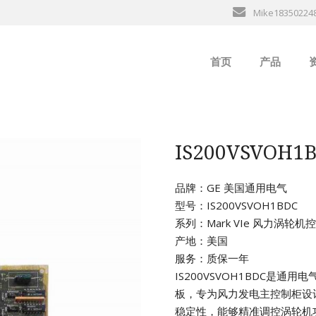
Mike18350224
首页
产品
ABB
行
B&R
IS200VSVO
GE
品牌：GE 美国通用电气
型号：IS200VSVOH1BDC
EMERSON
系列：Mark VIe 风力涡轮
产地：美国
ALSTOM
服务：质保一年
IS200VSVOH1BDC是通用
AMAT
板，专为风力发电主控制柜设
稳定性，能够精准调控涡轮机
Bently Neva