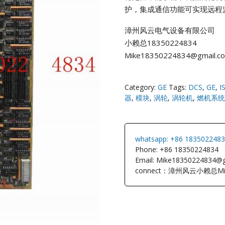
护，集成通信功能可实现远程
NI
漳州风云电气设备有限公司
小赖总18350224834
EATON
Mike18350224834@gmail.c
ELAU
Category:
GE
Tags:
DCS
,
GE
,
I
Enterasys
器
,
模块
,
涡轮
,
涡轮机
,
燃机系统
EPRO
whatsapp: +86 183502248
FOXBORO
Phone: +86 18350224834
Email: Mike18350224834@
connect：漳州风云小赖总Mi
HIMA
HONEYWEL
ICS TRIPLEX