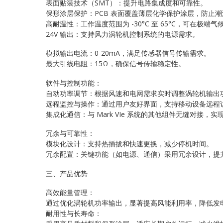
表面贴装技术（SMT）：提升电路集成度和可靠性。
保形涂层保护：PCB 表面覆盖薄层化学保护涂层，防止
高耐温性：工作温度范围为 -30°C 至 65°C，可在极端
24V 输出：支持风力涡轮机控制系统的电源需求。
模拟输出电流：0-20mA，满足传感器信号传输需求。
最大引线电阻：15Ω，确保信号传输稳定性。
软件与控制功能：
自动功率调节：根据风速和电网需求实时调整涡轮机输出
远程监控与操作：通过用户友好界面，支持移动设备远程
集成化通信：与 Mark VIe 系统的其他组件无缝对接，
冗余与可靠性：
模块化设计：支持热插拔和快速更换，减少停机时间。
冗余配置：关键功能（如电源、通信）采用冗余设计，提
三、产品优势
高效能量管理：
通过优化涡轮机功率输出，显著提高风能利用率，降低发
耐用性与长寿命：