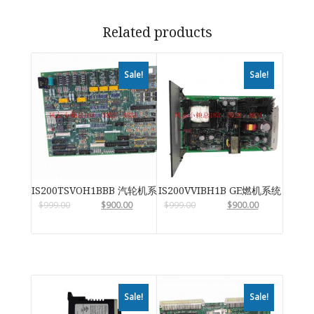
Related products
Sale!
Sale!
IS200TSVOH1BBB 汽轮机系统卡件
IS200VVIBH1B GE燃机系统
$
999.00
$
900.00
$
999.00
$
900.00
Sale!
Sale!