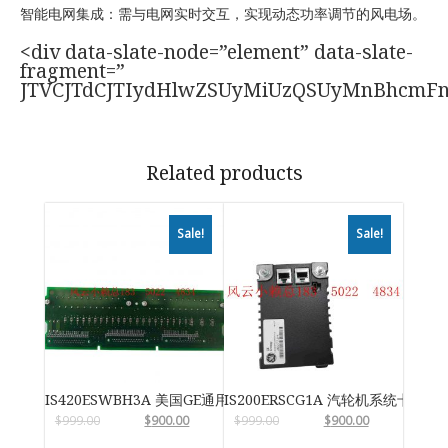
智能电网集成：需与电网实时交互，实现动态功率调节的风电场。
<div data-slate-node=”element” data-slate-
fragment=”
JTVCJTdCJTIydHlwZSUyMiUzQSUyMnBhcmF
Related products
Sale!
Sale!
IS420ESWBH3A 美国GE通用电气
IS200ERSCG1A 汽轮机系统卡件
$
999.00
$
900.00
$
999.00
$
900.00