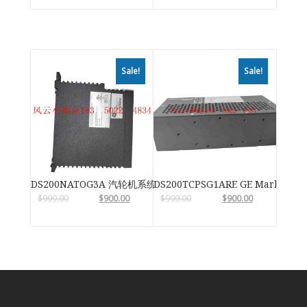
Sale!
Sale!
DS200NATOG3A 汽轮机系统卡件
DS200TCPSG1ARE GE Mark VIe
$
999.00
$
900.00
$
999.00
$
900.00