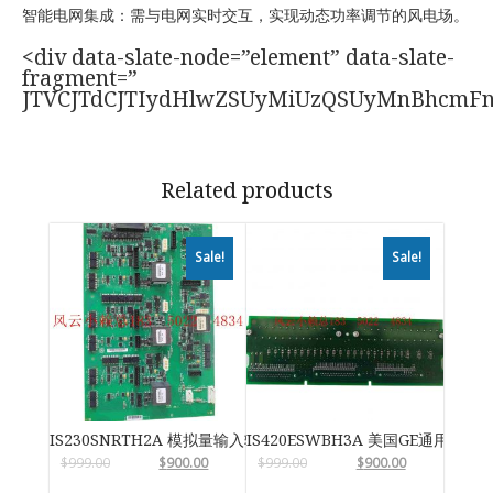
智能电网集成：需与电网实时交互，实现动态功率调节的风电场。
<div data-slate-node=”element” data-slate-
fragment=”
JTVCJTdCJTIydHlwZSUyMiUzQSUyMnBhcmF
Related products
Sale!
Sale!
IS230SNRTH2A 模拟量输入输出模块
IS420ESWBH3A 美国GE通用电气
$
999.00
$
900.00
$
999.00
$
900.00