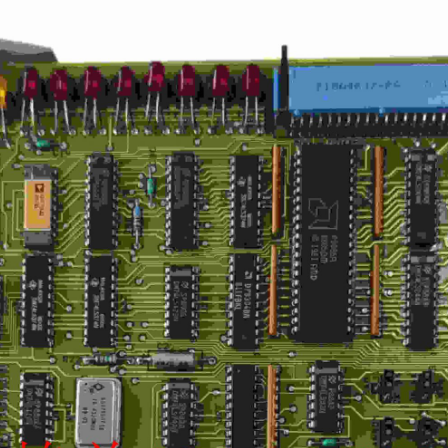
SCHNEIDER
TRICONEX
Vibro-meter
WATLOW AN
WOODWAR