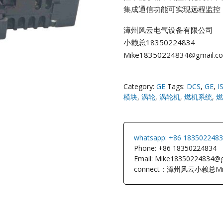
集成通信功能可实现远程监控
NI
漳州风云电气设备有限公司
小赖总18350224834
EATON
Mike18350224834@gmail.c
ELAU
Category:
GE
Tags:
DCS
,
GE
,
I
Enterasys
模块
,
涡轮
,
涡轮机
,
燃机系统
,
燃
EPRO
whatsapp: +86 183502248
FOXBORO
Phone: +86 18350224834
Email: Mike18350224834@
connect：漳州风云小赖总Mi
HIMA
HONEYWEL
ICS TRIPLEX