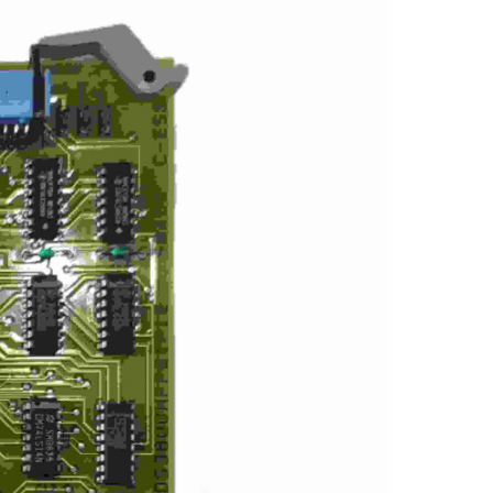
AFAZE
D