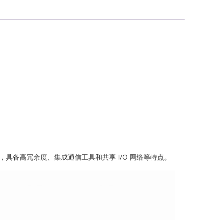
G
ch
力发电设计，具备高冗余度、集成通信工具和共享 I/O 网络等特点。
ONICS