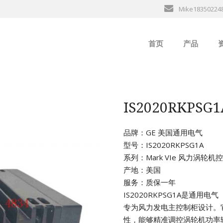
Mike18350224
首页
产品
ABB
行
B&R
IS2020RKPS
GE
品牌：GE 美国通用电气
型号：IS2020RKPSG1A
EMERSON
系列：Mark VIe 风力涡轮
产地：美国
ALSTOM
服务：质保一年
IS2020RKPSG1A是通用电
AMAT
专为风力发电主控制柜设计。
性，能够精准调控涡轮机功率
Bently Neva